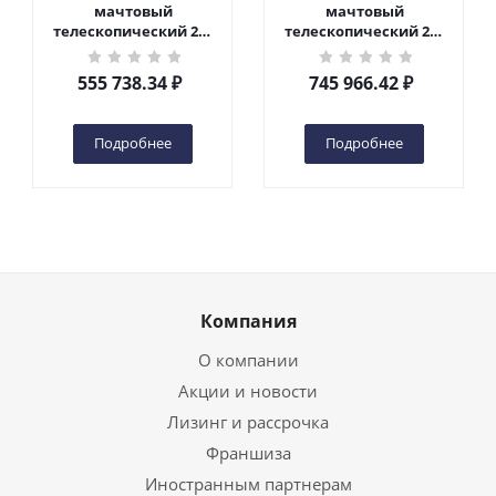
мачтовый
мачтовый
телескопический 200
телескопический 200
кг 6 м TOR GTWY6-200S
кг 10 м TOR GTWY10-
DC 2-мачтовый
200S DC 2-мачтовый
555 738.34
₽
745 966.42
₽
(автономный) (G) в
(автономный) (N) в
Казани
Казани
Подробнее
Подробнее
Компания
О компании
Акции и новости
Лизинг и рассрочка
Франшиза
Иностранным партнерам