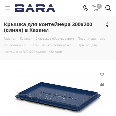
0
Крышка для контейнера 300x200
(синяя) в Казани
Главная
-
Каталог
-
Складское оборудование
-
Пластиковая тара
-
Контейнеры KLT
-
Крышки к контейнерам KLT
-
Крышка для
контейнера 300x200 (синяя) в Казани